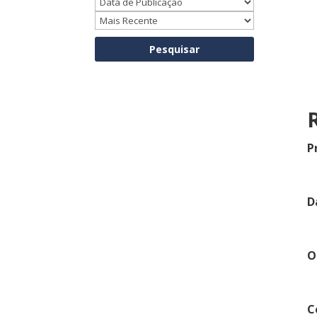
P
D
O
C