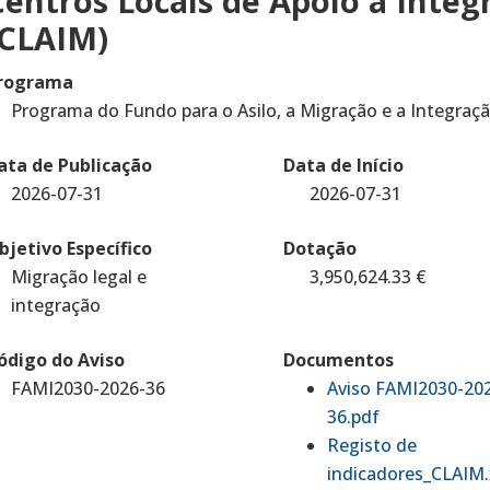
Centros Locais de Apoio à Inte
(CLAIM)
rograma
Programa do Fundo para o Asilo, a Migração e a Integraç
ata de Publicação
Data de Início
2026-07-31
2026-07-31
bjetivo Específico
Dotação
Migração legal e
3,950,624.33
€
integração
ódigo do Aviso
Documentos
FAMI2030-2026-36
Aviso FAMI2030-20
36.pdf
Registo de
indicadores_CLAIM.