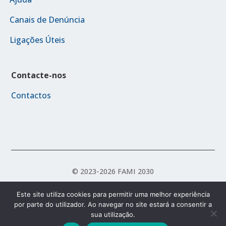
Canais de Denúncia
Ligações Úteis
Contacte-nos
Contactos
© 2023-2026 FAMI 2030
Este site utiliza cookies para permitir uma melhor experiência
por parte do utilizador. Ao navegar no site estará a consentir a
Política de Acessibilidade
Política de Privacidade
sua utilização.
Termos e Condições