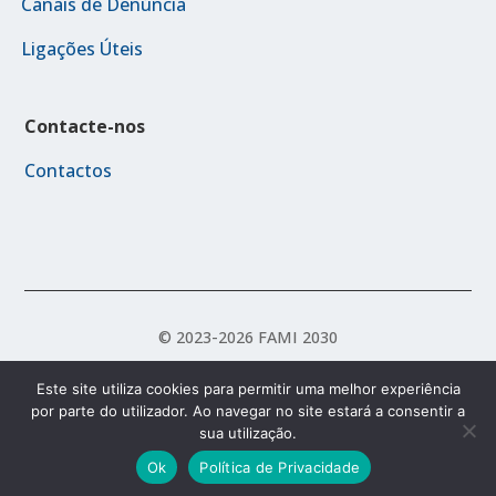
Canais de Denúncia
Ligações Úteis
Contacte-nos
Contactos
© 2023-2026 FAMI 2030
Este site utiliza cookies para permitir uma melhor experiência
por parte do utilizador. Ao navegar no site estará a consentir a
Política de Acessibilidade
Política de Privacidade
sua utilização.
Termos e Condições
Ok
Política de Privacidade