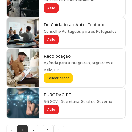
Asilo
Do Cuidado ao Auto-Cuidado
Conselho Português para os Refugiados
Asilo
Recolocação
Agência para a Integração, Migrações e
Asilo, I. P.
Solidariedade
EURODAC-PT
SG GOV - Secretaria-Geral do Governo
Asilo
‹
1
2
…
9
›