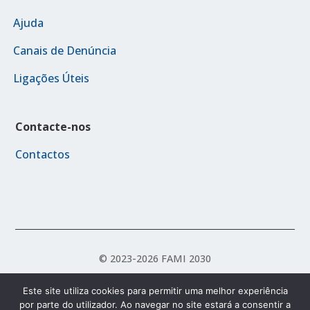
Ajuda
Canais de Denúncia
Ligações Úteis
Contacte-nos
Contactos
© 2023-2026 FAMI 2030
Este site utiliza cookies para permitir uma melhor experiência
por parte do utilizador. Ao navegar no site estará a consentir a
Política de Acessibilidade
Política de Privacidade