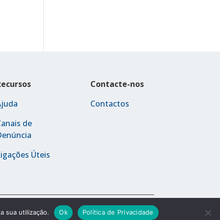
Recursos
Contacte-nos
Ajuda
Contactos
anais de
Denúncia
igações Úteis
Política de Privacidade
Termos e Condições
a sua utilização.
Ok
Política de Privacidade