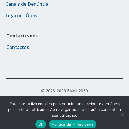
Canais de Denúncia
Ligações Úteis
Contacte-nos
Contactos
© 2023-2026 FAMI 2030
Este site utiliza cookies para permitir uma melhor experiência
por parte do utilizador. Ao navegar no site estará a consentir a
Política de Acessibilidade
Política de Privacidade
sua utilização.
Termos e Condições
Ok
Política de Privacidade