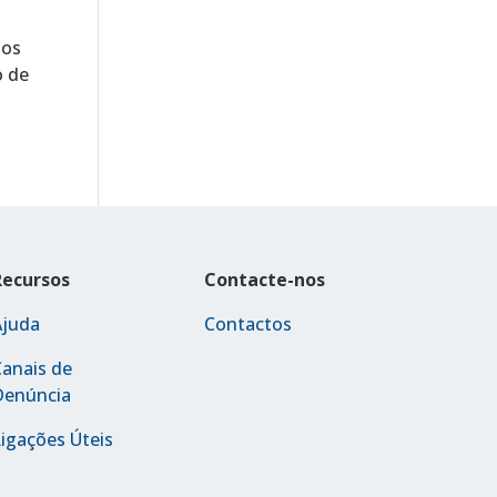
dos
o de
Recursos
Contacte-nos
Ajuda
Contactos
anais de
Denúncia
igações Úteis