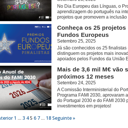
No Dia Europeu das Línguas, o Pr
aprendizagem do português na int
projetos que promovem a inclusão 
Conheça os 25 projetos 
Fundos Europeus
Setembro 25, 2025
Já são conhecidos os 25 finalista
distinguem os projetos mais inovad
apoiados pelos Fundos da União E
Mais de 3,6 mil M€ vão 
próximos 12 meses
Setembro 24, 2025
A Comissão Interministerial do Po
Programa FAMI 2030, aprovaram a 
do Portugal 2030 e do FAMI 2030 
investimentos em projetos!
terior
1
…
3
4
5
6
7
…
18
Seguinte »